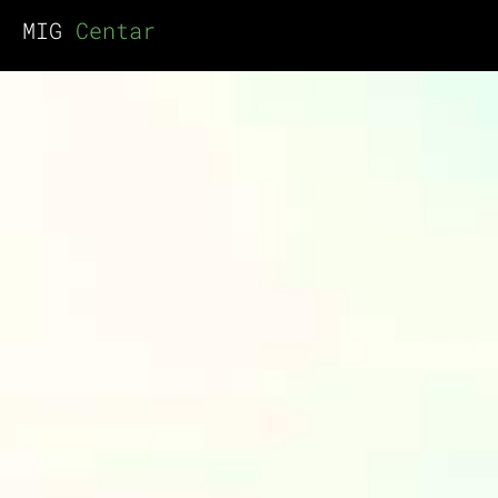
MIG
Centar